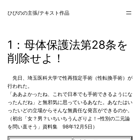
内
容
ひびのの主張/テキスト作品
を
ス
キ
1：母体保護法第28条を
ッ
プ
削除せよ！
先日、埼玉医科大学で性再指定手術（性転換手術）が
行われた。
「ああよかったね、これで日本でも手術できるようにな
ったんだね」と無邪気に思っているあなた。あなたはい
ったいどの立場からそんな無責任な発言ができるのか。
（初出「女？男？いちいちうんざりよ！–性別の二元論
を問い直そう」資料集 98年12月5日）