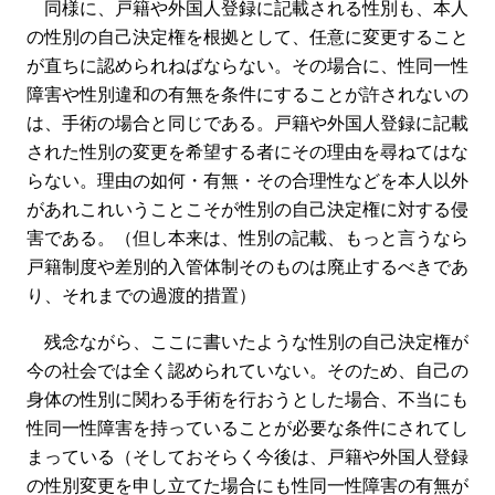
同様に、戸籍や外国人登録に記載される性別も、本人
の性別の自己決定権を根拠として、任意に変更すること
が直ちに認められねばならない。その場合に、性同一性
障害や性別違和の有無を条件にすることが許されないの
は、手術の場合と同じである。戸籍や外国人登録に記載
された性別の変更を希望する者にその理由を尋ねてはな
らない。理由の如何・有無・その合理性などを本人以外
があれこれいうことこそが性別の自己決定権に対する侵
害である。（但し本来は、性別の記載、もっと言うなら
戸籍制度や差別的入管体制そのものは廃止するべきであ
り、それまでの過渡的措置）
残念ながら、ここに書いたような性別の自己決定権が
今の社会では全く認められていない。そのため、自己の
身体の性別に関わる手術を行おうとした場合、不当にも
性同一性障害を持っていることが必要な条件にされてし
まっている（そしておそらく今後は、戸籍や外国人登録
の性別変更を申し立てた場合にも性同一性障害の有無が