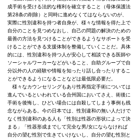
成手術を受ける法的な権利を確立すること（母体保護法
第28条の削除）と同時に進めなくてはならないのが、
実際に性別違和を持つ者自身が、様々な情報を得た上で
自分のことを見つめなおし、自己の問題の解決のための
最善の方法を見つけることができるようなサポートを受
けることができる支援体制を整備していくことだ。具体
的には、性別違和を持つ人が安心して相談できる医師や
ソーシャルワーカーなどがいること、自助グループで自
分以外の人の経験や情報を知ったり話し合ったりするこ
とができるようになることなどは最低限必要だ。
様々なカウンセリングもあり性再指定手術については
進んでいるといわれている合州国においてさえ、術後に
手術を後悔し、ひどい場合には自殺してしまう事例も残
念ながらある。今の日本では、性別違和の無い人だけで
なく性別違和のある人も「性別は性器の形状によって決
まる」「性器形成までして完全な男/女にならなければ
自分の望む性別で生きていけないし、自分の望む性別と