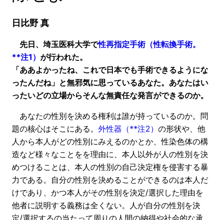
日比野 真
先日、埼玉医科大学で
性再指定手術（性転換手術。
**注1）
が行われた。
「ああよかったね、これで日本でも手術できるようにな
ったんだね」と無邪気に思っているあなた。あなたはい
ったいどの立場からそんな無責任な発言ができるのか。
あなたの性別を決める権利は誰が持っているのか。問
題の核心はそこにある。
外性器（**注2）
の形状や、他
人から本人がどの性別にみえるのかとか、性染色体の構
造など様々なことをを理由に、本人以外が人の性別を決
めつけることは、本人の性別の自己決定権を侵害する暴
力である。自分の性別を決めることができるのは本人だ
けであり、かつ本人がその性別を決定/選択した理由を
他者に説明する義務は全くない。人が自分の性別を決
定/選択するの当たって周りの人間の納得や社会的な承