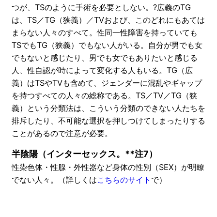
つが、TSのように手術を必要としない。?広義のTG
は、TS／TG（狭義）／TVおよび、このどれにもあては
まらない人々のすべて。性同一性障害を持っていても
TSでもTG（狭義）でもない人がいる。自分が男でも女
でもないと感じたり、男でも女でもありたいと感じる
人、性自認が時によって変化する人もいる。TG（広
義）はTSやTVも含めて、ジェンダーに混乱やギャップ
を持つすべての人々の総称である。TS／TV／TG（狭
義）という分類法は、こういう分類のできない人たちを
排斥したり、不可能な選択を押しつけてしまったりする
ことがあるので注意が必要。
半陰陽（インターセックス。**注7）
性染色体・性腺・外性器など身体の性別（SEX）が明瞭
でない人々。（詳しくは
こちらのサイト
で）