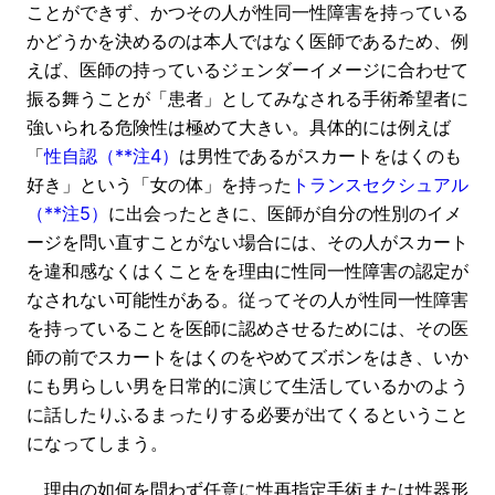
ことができず、かつその人が性同一性障害を持っている
かどうかを決めるのは本人ではなく医師であるため、例
えば、医師の持っているジェンダーイメージに合わせて
振る舞うことが「患者」としてみなされる手術希望者に
強いられる危険性は極めて大きい。具体的には例えば
「
性自認（**注4）
は男性であるがスカートをはくのも
好き」という「女の体」を持った
トランスセクシュアル
（**注5）
に出会ったときに、医師が自分の性別のイメ
ージを問い直すことがない場合には、その人がスカート
を違和感なくはくことをを理由に性同一性障害の認定が
なされない可能性がある。従ってその人が性同一性障害
を持っていることを医師に認めさせるためには、その医
師の前でスカートをはくのをやめてズボンをはき、いか
にも男らしい男を日常的に演じて生活しているかのよう
に話したりふるまったりする必要が出てくるということ
になってしまう。
理由の如何を問わず任意に性再指定手術または性器形