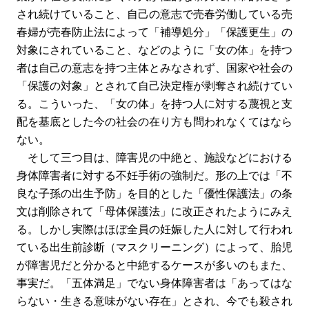
され続けていること、自己の意志で売春労働している売
春婦が売春防止法によって「補導処分」「保護更生」の
対象にされていること、などのように「女の体」を持つ
者は自己の意志を持つ主体とみなされず、国家や社会の
「保護の対象」とされて自己決定権が剥奪され続けてい
る。こういった、「女の体」を持つ人に対する蔑視と支
配を基底とした今の社会の在り方も問われなくてはなら
ない。
そして三つ目は、障害児の中絶と、施設などにおける
身体障害者に対する不妊手術の強制だ。形の上では「不
良な子孫の出生予防」を目的とした「優性保護法」の条
文は削除されて「母体保護法」に改正されたようにみえ
る。しかし実際はほぼ全員の妊娠した人に対して行われ
ている出生前診断（マスクリーニング）によって、胎児
が障害児だと分かると中絶するケースが多いのもまた、
事実だ。「五体満足」でない身体障害者は「あってはな
らない・生きる意味がない存在」とされ、今でも殺され