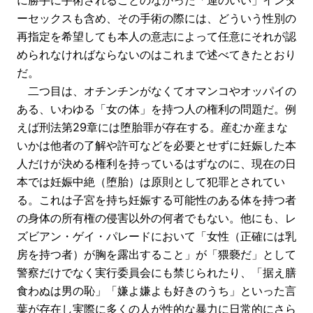
ーセックスも含め、その手術の際には、どういう性別の
再指定を希望しても本人の意志によって任意にそれが認
められなければならないのはこれまで述べてきたとおり
だ。
二つ目は、オチンチンがなくてオマンコやオッパイの
ある、いわゆる「女の体」を持つ人の権利の問題だ。例
えば刑法第29章には堕胎罪が存在する。産むか産まな
いかは他者の了解や許可などを必要とせずに妊娠した本
人だけが決める権利を持っているはずなのに、現在の日
本では妊娠中絶（堕胎）は原則として犯罪とされてい
る。これは子宮を持ち妊娠する可能性のある体を持つ者
の身体の所有権の侵害以外の何者でもない。他にも、レ
ズビアン・ゲイ・パレードにおいて「女性（正確には乳
房を持つ者）が胸を露出すること」が「猥褻だ」として
警察だけでなく実行委員会にも禁じられたり、「据え膳
食わぬは男の恥」「嫌よ嫌よも好きのうち」といった言
葉が存在し実際に多くの人が性的な暴力に日常的にさら