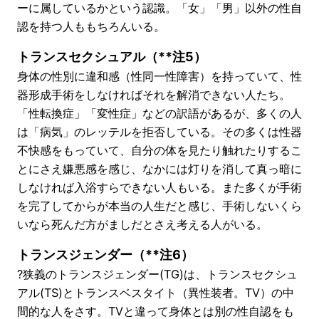
ーに属しているかという認識。「女」「男」以外の性自
認を持つ人ももちろんいる。
トランスセクシュアル（**注5）
身体の性別に違和感（性同一性障害）を持っていて、性
器形成手術をしなければそれを解消できない人たち。
「性転換症」「変性症」などの訳語があるが、多くの人
は「病気」のレッテルを拒否している。その多くは性器
不快感をもっていて、自分の体を見たり触れたりするこ
とにさえ嫌悪感を感じ、なかには灯りを消して真っ暗に
しなければ入浴すらできない人もいる。また多くが手術
を完了してからが本当の人生だと感じ、手術しないくら
いなら死んだ方がましだとさえ考える人がいる。
トランスジェンダー（**注6）
?狭義のトランスジェンダー(TG)は、トランスセクシュ
アル(TS)とトランスベスタイト（異性装者。TV）の中
間的な人をさす。TVと違って身体とは別の性自認をも