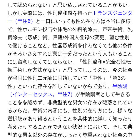
して認められない」と思い込まされていることが多い。
しかし実際には、性別違和感を持った
トランスジェンダ
ー（**注6）
と一口にいっても性の在り方は本当に多様
で、性ホルモン投与や体毛の外科的除去、声帯手術、乳
房除去（形成）術、戸籍/外国人登録の変更、望む性別
で働けることなど、性器形成術を伴わなくても他の条件
がそろいさえすれば実は十分だったという人もいること
には留意しなくてはならない。「性別違和=完全な性転
換手術しか方法がない」と思ってしまうのは、今の社会
が強固に性別二元論に固執していて「中性」「第3の
性」といった存在を許していないからであり、
半陰陽
（インターセックス。**注7）
が半陰陽者として生きる
ことをを認めず、非典型的な男女の存在が隠蔽されてい
るからだ。手術の内容にも、性別の在り方にも、様々な
選択肢があり得るということを具体的に詳しく知ったり
考えたりすることができない状況下において、そして典
型的な男女以外の存在がまったく尊重されない社会の中