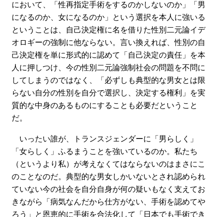
において、「性再指定手術をするのかしないのか」「男
になるのか、女になるのか」という選択を本人に強いる
ということは、自己決定権に名を借りた性別二元論イデ
オロギーの強制に他ならない。言い換えれば、性別の自
己決定権を単に形式的に認めて「自己決定の責任」を本
人に押しつけ、今の性別二元論強制社会の問題を不問に
してしまうのではなく、「必ずしも典型的な男女とは限
らない自分の性別を自分で選択し、決定する権利」を実
質的な中身のあるものにすることも必要だということ
だ。
いったい誰が、トランスジェンダーに「男らしく」
「女らしく」ふるまうことを強いているのか。私たち
（というより私）が考えなくてはならないのはまさにこ
のことなのだ。典型的な男女しかいないとされ認められ
ていない今の社会を自分自身が何の疑いもなく支えてお
きながら「病気なんだから仕方がない、手術を認めてや
ろう」と恩恵的に手術を合法化して「日本でも手術でき