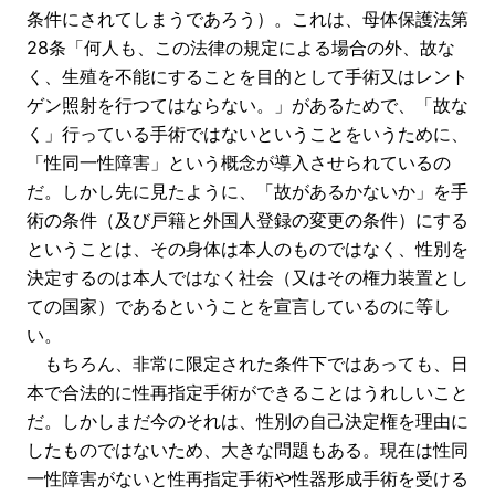
条件にされてしまうであろう）。これは、母体保護法第
28条「何人も、この法律の規定による場合の外、故な
く、生殖を不能にすることを目的として手術又はレント
ゲン照射を行つてはならない。」があるためで、「故な
く」行っている手術ではないということをいうために、
「性同一性障害」という概念が導入させられているの
だ。しかし先に見たように、「故があるかないか」を手
術の条件（及び戸籍と外国人登録の変更の条件）にする
ということは、その身体は本人のものではなく、性別を
決定するのは本人ではなく社会（又はその権力装置とし
ての国家）であるということを宣言しているのに等し
い。
もちろん、非常に限定された条件下ではあっても、日
本で合法的に性再指定手術ができることはうれしいこと
だ。しかしまだ今のそれは、性別の自己決定権を理由に
したものではないため、大きな問題もある。現在は性同
一性障害がないと性再指定手術や性器形成手術を受ける