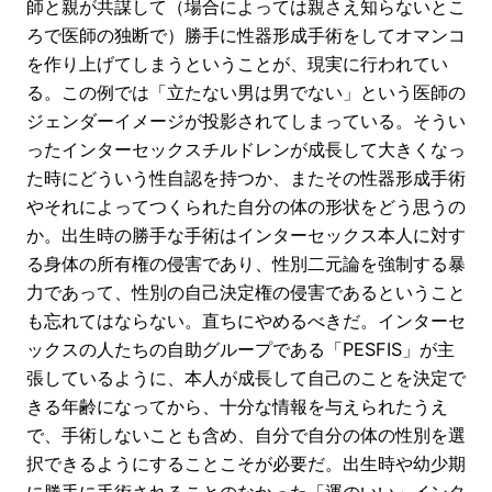
師と親が共謀して（場合によっては親さえ知らないとこ
ろで医師の独断で）勝手に性器形成手術をしてオマンコ
を作り上げてしまうということが、現実に行われてい
る。この例では「立たない男は男でない」という医師の
ジェンダーイメージが投影されてしまっている。そうい
ったインターセックスチルドレンが成長して大きくなっ
た時にどういう性自認を持つか、またその性器形成手術
やそれによってつくられた自分の体の形状をどう思うの
か。出生時の勝手な手術はインターセックス本人に対す
る身体の所有権の侵害であり、性別二元論を強制する暴
力であって、性別の自己決定権の侵害であるということ
も忘れてはならない。直ちにやめるべきだ。インターセ
ックスの人たちの自助グループである「PESFIS」が主
張しているように、本人が成長して自己のことを決定で
きる年齢になってから、十分な情報を与えられたうえ
で、手術しないことも含め、自分で自分の体の性別を選
択できるようにすることこそが必要だ。出生時や幼少期
に勝手に手術されることのなかった「運のいい」インタ