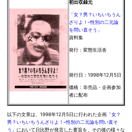
初出収録元
「女？男？いちいちうん
ざりよ！–性別の二元論
を問い直そう」
資料集
発行：変態生活舎
発行日：1998年12月5日
価格：非売品・企画参加
者に配布
以下の文章は、1998年12月5日に行われた企画
「女？
男？いちいちうんざりよ！–性別の二元論を問い直そ
う」
において日比野が発言した要旨を、その後の様々な