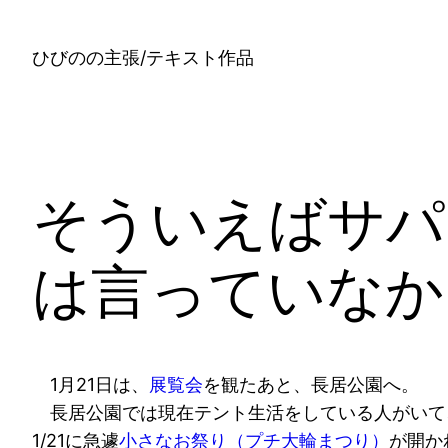
内
容
ひびのの主張/テキスト作品
を
ス
キ
ッ
プ
そういえばサパ
は言っていなか
1月21日は、
展覧会
を観たあと、長居公園へ。
長居公園では現在テント生活をしている人がいて
1/21に急遽
小さなお祭り（プチ大輪まつり）
が開か