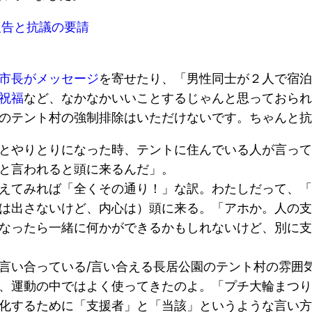
報告と抗議の要請
市長がメッセージ
を寄せたり、「男性同士が２人で宿泊
祝福
など、なかなかいいことするじゃんと思っておられ
のテント村の強制排除はいただけないです。ちゃんと抗
とやりとりになった時、テントに住んでいる人が言って
と言われると頭に来るんだ」。
えてみれば「全くその通り！」な訳。わたしだって、「
は出さないけど、内心は）頭に来る。「アホか。人の支
なったら一緒に何かができるかもしれないけど、別に支
言い合っている/言い合える長居公園のテント村の雰囲
、運動の中ではよく使ってきたのよ。「プチ大輪まつり
化するために「支援者」と「当該」というような言い方