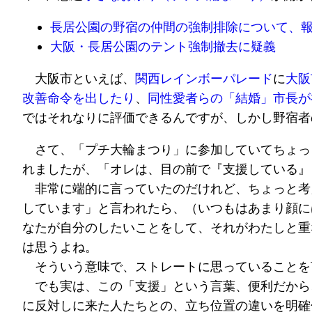
長居公園の野宿の仲間の強制排除について、
大阪・長居公園のテント強制撤去に疑義
大阪市といえば、
関西レインボーパレード
に
大阪
改善命令を出したり
、
同性愛者らの「結婚」市長が
ではそれなりに評価できるんですが、しかし野宿者
さて、「プチ大輪まつり」に参加していてちょっ
れましたが、「オレは、目の前で『支援している』
非常に端的に言っていたのだけれど、ちょっと考
しています」と言われたら、（いつもはあまり顔に
なたが自分のしたいことをして、それがわたしと重
は思うよね。
そういう意味で、ストレートに思っていることを
でも実は、この「支援」という言葉、便利だから
に反対しに来た人たちとの、立ち位置の違いを明確