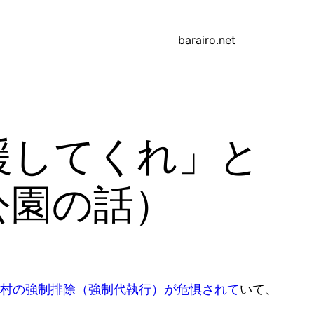
barairo.net
援してくれ」と
公園の話）
村の強制排除（強制代執行）が危惧されて
いて、