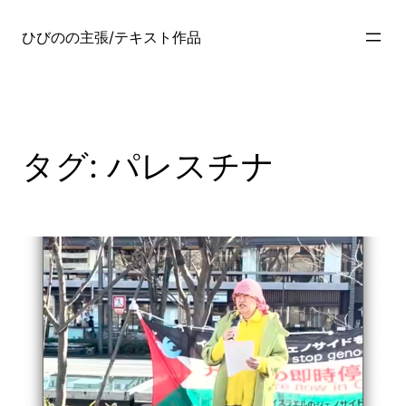
内
容
ひびのの主張/テキスト作品
を
ス
キ
ッ
プ
タグ:
パレスチナ