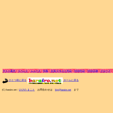
サイト案内
：
イベント
：
ニュース
：
特集
：
主張/テキスト作品
：
WEB作品
：
WEB店舗
：
グループ
：
ひとつ前に戻る
ホームに戻る
(C) barairo.net /
ひびの まこと
お問合わせは
hip@barairo.net
まで