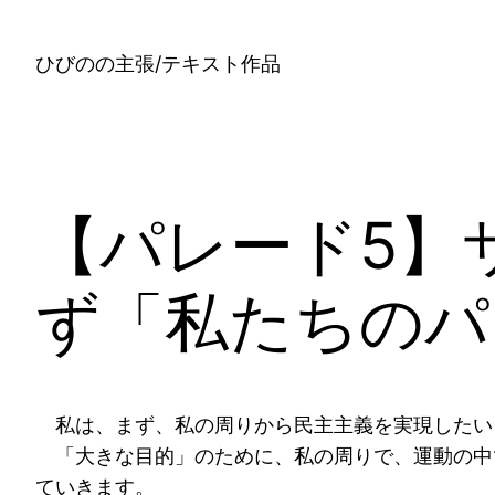
内
容
ひびのの主張/テキスト作品
を
ス
キ
ッ
プ
【パレード5】
ず「私たちのパ
私は、まず、私の周りから民主主義を実現したい
「大きな目的」のために、私の周りで、運動の中
ていきます。