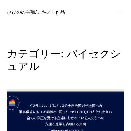
内
容
ひびのの主張/テキスト作品
を
ス
キ
ッ
プ
カテゴリー:
バイセクシ
ュアル