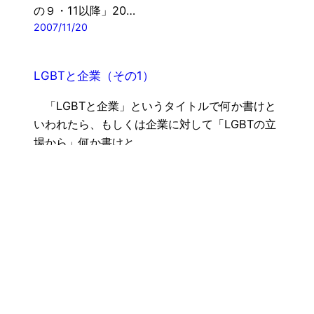
の９・11以降」20…
2007/11/20
LGBTと企業（その1）
「LGBTと企業」というタイトルで何か書けと
いわれたら、もしくは企業に対して「LGBTの立
場から」何か書けと…
2007/08/31
「レズビアン＆ゲイ」という看板は、いつい
かなる時でも許されないの？
｢東京レズビアン&ゲイ・パレード｣が｢東京プ
ライドパレード｣に名称を変えました。このこと
について私…
2007/03/07