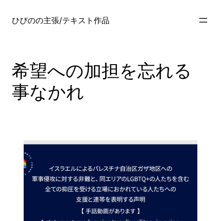
内
容
ひびのの主張/テキスト作品
を
ス
キ
希望への加担を忘れる
ッ
プ
事なかれ