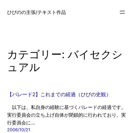
内
容
ひびのの主張/テキスト作品
を
ス
キ
ッ
プ
カテゴリー:
バイセクシ
ュアル
【パレード2】これまでの経過（ひびの史観）
以下は、私自身の経験に基づくパレードの経過です。
実行委員会の立ち上げ自体が閉鎖的に行われており、実
行委員会に…
2006/10/21