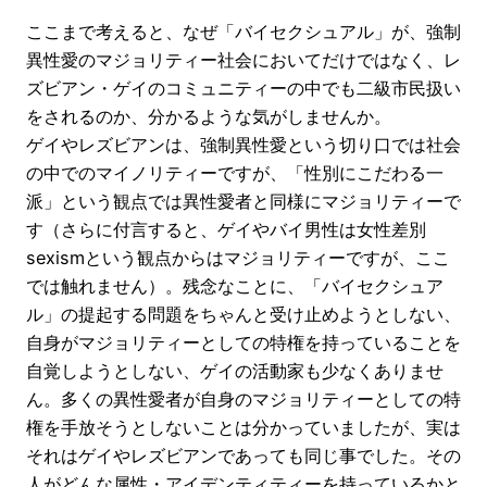
ここまで考えると、なぜ「バイセクシュアル」が、強制
異性愛のマジョリティー社会においてだけではなく、レ
ズビアン・ゲイのコミュニティーの中でも二級市民扱い
をされるのか、分かるような気がしませんか。
ゲイやレズビアンは、強制異性愛という切り口では社会
の中でのマイノリティーですが、「性別にこだわる一
派」という観点では異性愛者と同様にマジョリティーで
す（さらに付言すると、ゲイやバイ男性は女性差別
sexismという観点からはマジョリティーですが、ここ
では触れません）。残念なことに、「バイセクシュア
ル」の提起する問題をちゃんと受け止めようとしない、
自身がマジョリティーとしての特権を持っていることを
自覚しようとしない、ゲイの活動家も少なくありませ
ん。多くの異性愛者が自身のマジョリティーとしての特
権を手放そうとしないことは分かっていましたが、実は
それはゲイやレズビアンであっても同じ事でした。その
人がどんな属性・アイデンティティーを持っているかと