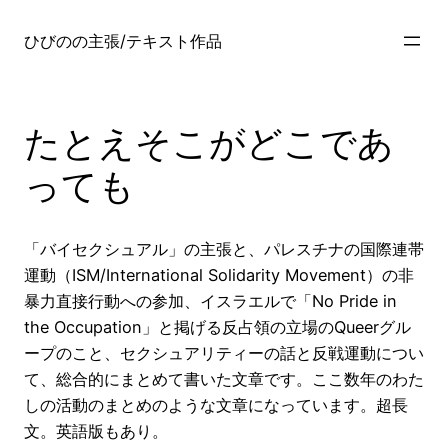
内
容
ひびのの主張/テキスト作品
を
ス
キ
たとえそこがどこであ
ッ
プ
っても
「バイセクシュアル」の主張と、パレスチナの国際連帯
運動（ISM/International Solidarity Movement）の非
暴力直接行動への参加、イスラエルで「No Pride in
the Occupation」と掲げる反占領の立場のQueerグル
ープのこと、セクシュアリティーの話と反戦運動につい
て、総合的にまとめて書いた文章です。ここ数年のわた
しの活動のまとめのような文章になっています。超長
文。英語版もあり。