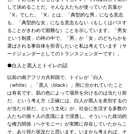
して決めることだ。そんな人たちが使っていた言葉が
「X」でした。「X」とは、「典型的な男」になる意志
も、「典型的な女」になる意志もない（もしくはパスす
ることがきわめて困難な）ことを示しています。「男女
という制度」の枠の中で、「男」か「女」のどちらかを
選ばされる事自体を拒否したいと私は考えています（サ
ードジェンダーとしてのトランスジェンダーです）。
●白人と黒人とトイレの話
以前の南アフリカ共和国で、トイレが「白人
（white）」「黒人（black）」用に分かれていたこと
は有名です。肌の色によって場所を分けるのは当たり前
だ、という考え方（正確には、白人が黒人を差別するの
が当たり前だ、という文化）が、社会に生活する多数の
人たちの個々人の意識にまで浸透し、そういった政治的
な権力関係（ヘゲモニー）が実際に存在していたからこ
そ、あり得た状況だと思います。いまから考えれば、そ