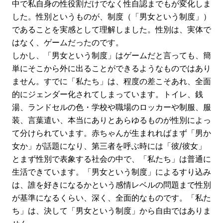
中で私自身の性役割だけでなく性自認までもが変化しま
した。性別というものが、制度（「男女という制度」）
であることを実感として理解しました。性別は、実体で
はなく、ゲームだったのです。
しかし、「男女という制度」はゲームだと言っても、簡
単にそこから外に出ることができるようなものではあり
ません。すでに「私たち」は、程度の差こそあれ、全面
的にジェンダー化されてしまっています。トイレ、銭
湯、ランドセルの色・学校や職場のロッカーや制服、服
装、言葉遣い、本当にありとあらゆるものが性別によっ
て分けられています。赤ちゃんが生まれればまず「男か
女か」が話題になり、第三者を呼ぶ時には「彼/彼女」
とまず性別で表象する社会の中で、「私たち」は普通に
生活できています。「男女という制度」によるすり込み
は、誰を好きになるかという感情レベルの問題まで性別
が基準になるくらい、深く、全面的なものです。「私た
ち」は、決して「男女という制度」から自由ではありま