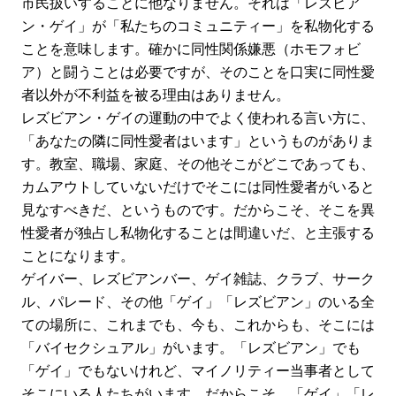
市民扱いすることに他なりません。それは「レズビア
ン・ゲイ」が「私たちのコミュニティー」を私物化する
ことを意味します。確かに同性関係嫌悪（ホモフォビ
ア）と闘うことは必要ですが、そのことを口実に同性愛
者以外が不利益を被る理由はありません。
レズビアン・ゲイの運動の中でよく使われる言い方に、
「あなたの隣に同性愛者はいます」というものがありま
す。教室、職場、家庭、その他そこがどこであっても、
カムアウトしていないだけでそこには同性愛者がいると
見なすべきだ、というものです。だからこそ、そこを異
性愛者が独占し私物化することは間違いだ、と主張する
ことになります。
ゲイバー、レズビアンバー、ゲイ雑誌、クラブ、サーク
ル、パレード、その他「ゲイ」「レズビアン」のいる全
ての場所に、これまでも、今も、これからも、そこには
「バイセクシュアル」がいます。「レズビアン」でも
「ゲイ」でもないけれど、マイノリティー当事者として
そこにいる人たちがいます。だからこそ、「ゲイ」「レ