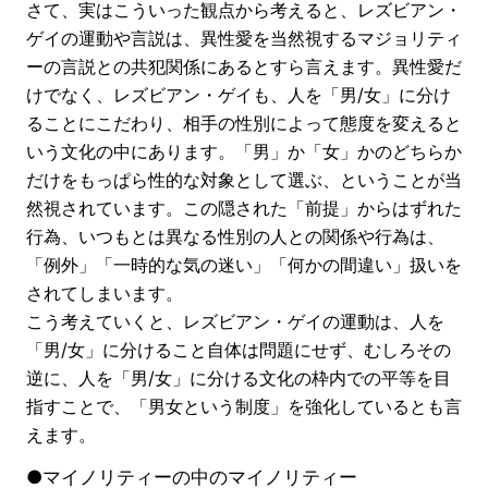
さて、実はこういった観点から考えると、レズビアン・
ゲイの運動や言説は、異性愛を当然視するマジョリティ
ーの言説との共犯関係にあるとすら言えます。異性愛だ
けでなく、レズビアン・ゲイも、人を「男/女」に分け
ることにこだわり、相手の性別によって態度を変えると
いう文化の中にあります。「男」か「女」かのどちらか
だけをもっぱら性的な対象として選ぶ、ということが当
然視されています。この隠された「前提」からはずれた
行為、いつもとは異なる性別の人との関係や行為は、
「例外」「一時的な気の迷い」「何かの間違い」扱いを
されてしまいます。
こう考えていくと、レズビアン・ゲイの運動は、人を
「男/女」に分けること自体は問題にせず、むしろその
逆に、人を「男/女」に分ける文化の枠内での平等を目
指すことで、「男女という制度」を強化しているとも言
えます。
●マイノリティーの中のマイノリティー