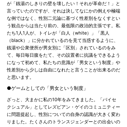
が「銭湯のしきりの壁を壊したい！それが革命だ！」と
言っていたのですが、それは決してなにかの例えや極端
な例ではなく、性別二元論に基づく性差別をなくすとい
う観点からは当たり前の、最低限の政治的主張です。私
たち1人1人が、トイレが「白人（white）」「黒人
（black）」に分かれているのを見て当惑するように、
銭湯や公衆便所が男女別に「区別」されているのをみ
て、毎日毎日腹をたて、その設置者に抗議をできるよう
になって初めて、私たちの意識が「男女という制度」や
性差別から少しは自由になれたと言うことが出来るのだ
と思います。
●ゲームとしての「男女という制度」
ざっと、大まかに私の10年をみてきました。「バイセ
クシュアル」としてレズビアン・ゲイのコミュニティー
に問題提起し、性別についての自身の認識が大きく変わ
りました。たくさんのトランスジェンダーとの出会いの