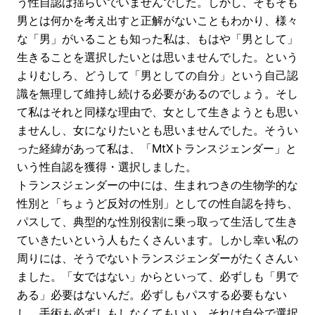
う性自認は揺らいでいませんでした。しかし、そもそも
男とは何かを考え出すと正解がないこともわかり、様々
な「男」がいることも知った私は、もはや「男として」
生きることを選択したいとは思いませんでした。という
よりむしろ、どうして「男としての自分」という自己認
識を無理して維持し続ける必要があるのでしょう。そし
て私はそれと同様な理由で、女として生きようとも思い
ませんし、女になりたいとも思いませんでした。そうい
った経緯があって私は、「MtXトランスジェンダー」と
いう性自認を獲得・選択しました。
トランスジェンダーの中には、生まれつきの生物学的な
性別と「ちょうど反対の性別」としての性自認を持ち、
パスして、典型的な性別役割に乗っ取って生活して生き
ていきたいという人もたくさんいます。しかし幸い私の
周りには、そうでないトランスジェンダーがたくさんい
ました。「女ではない」からといって、必ずしも「男で
ある」必要はないんだ。必ずしもパスする必要もない
し、手術も必ずしもしなくてもいい。それは自分で選択