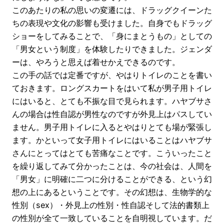
このあたりの私の思いの変遷には、ドラッグクイーンた
ちの表現や文化の影響も受けました。自身でもドラッグ
ショーをしてみることで、「身にまとうもの」としての
「男女という制度」を体験したりできました。ジェンダ
ーは、やろうと思えば着せかえできるのです。
この手の話では定番ですが、やはりトイレのことを書い
ておきます。ロングスカートをはいて私が男子用トイレ
にはいると、とても不振な目で見られます。ハヤブサさ
んの場合は性自認が男性なのですが外見上はパスしてい
ません。男子用トイレに入るとやはりとても場が緊張し
ます。かといって女子用トイレにはいることはハヤブサ
さんにとってはとても苦痛なことです。こういったこと
を繰り返してみて分かったことは、今の社会は、人間を
「男女」に明確に二つに分けることができる、という幻
想の上にあるということです。その幻想は、生物学的な
性別（sex）・外見上の性別・性自認そして法的書類上
の性別が全て一致していることを自明視しています。だ